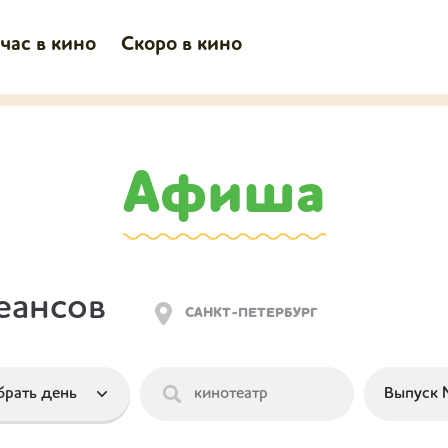
час в кино
Скоро в кино
Афиша
еансов