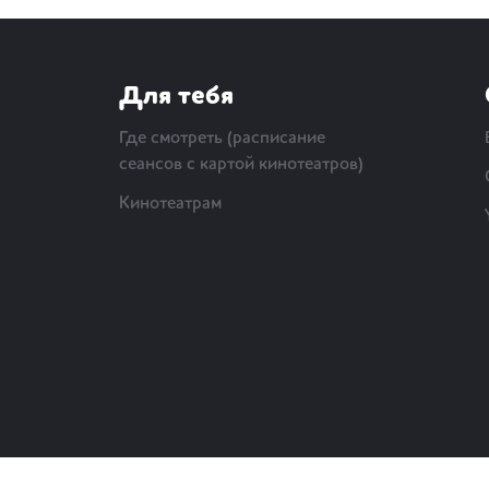
Для тебя
Где смотреть (расписание
сеансов с картой кинотеатров)
Кинотеатрам