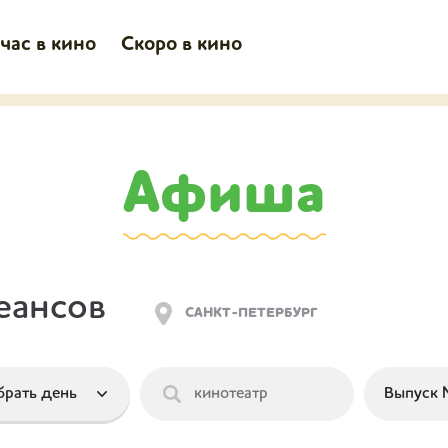
час в кино
Скоро в кино
Афиша
еансов