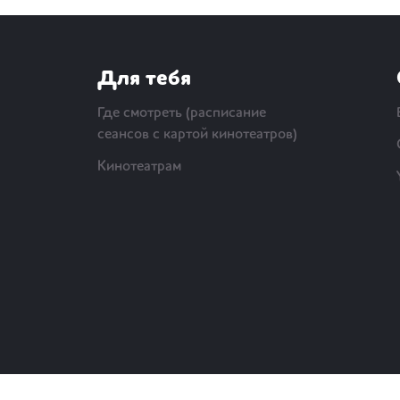
Для тебя
Где смотреть (расписание
сеансов с картой кинотеатров)
Кинотеатрам