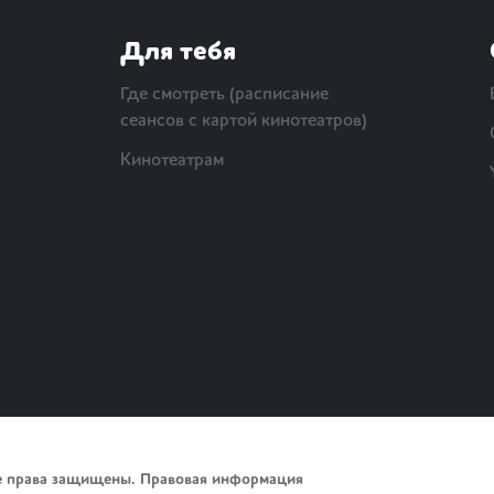
Для тебя
Где смотреть (расписание
сеансов с картой кинотеатров)
Кинотеатрам
е права защищены.
Правовая информация