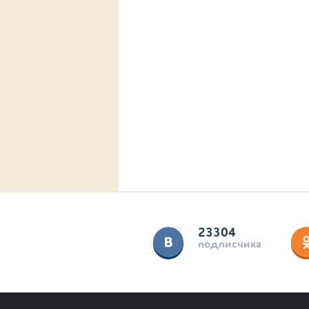
23304
подписчика