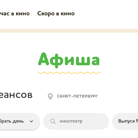
час в кино
Скоро в кино
Афиша
еансов