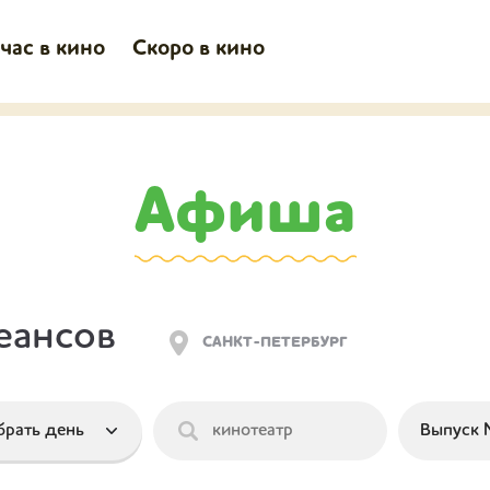
час в кино
Скоро в кино
Афиша
еансов