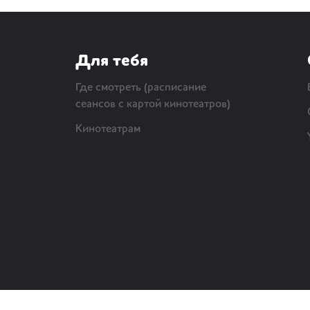
Для тебя
Где смотреть (расписание
сеансов с картой кинотеатров)
Кинотеатрам