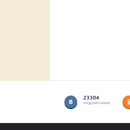
23304
подписчика