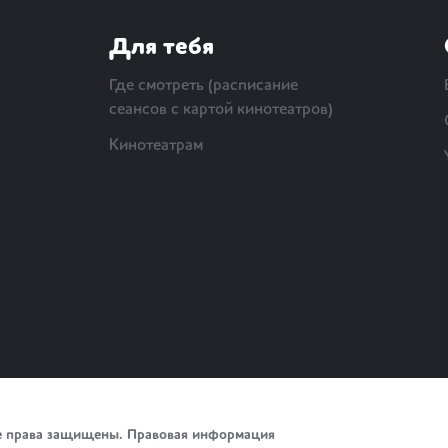
Для тебя
Где смотреть (расписание
сеансов с картой кинотеатров)
Кинотеатрам
е права защищены.
Правовая информация