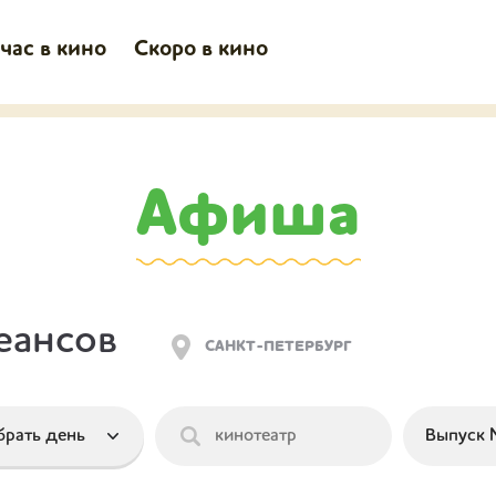
час в кино
Скоро в кино
Афиша
еансов