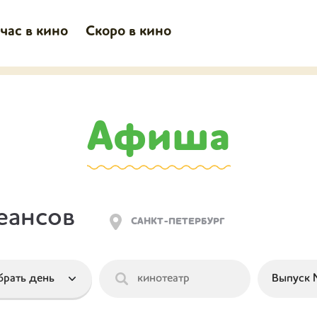
час в кино
Скоро в кино
Афиша
еансов