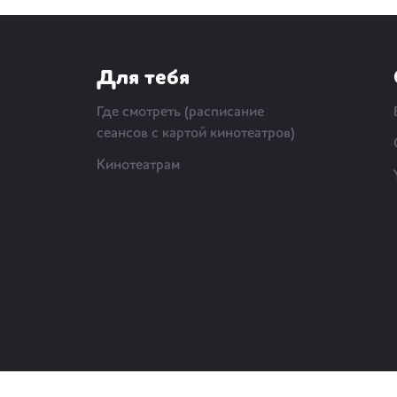
Для тебя
Где смотреть (расписание
сеансов с картой кинотеатров)
Кинотеатрам