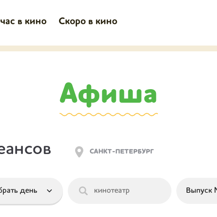
час в кино
Скоро в кино
Афиша
еансов