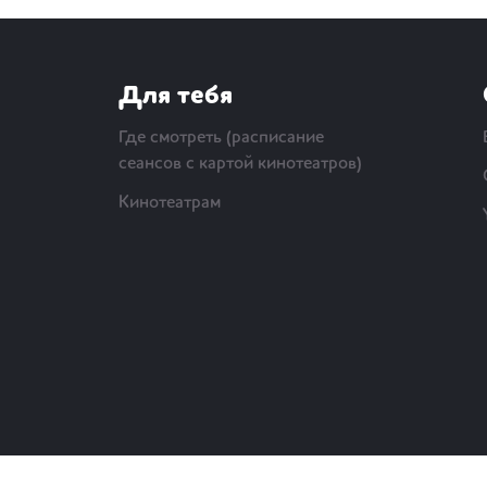
Для тебя
Где смотреть (расписание
сеансов с картой кинотеатров)
Кинотеатрам