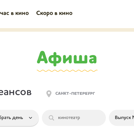
час в кино
Скоро в кино
Афиша
еансов