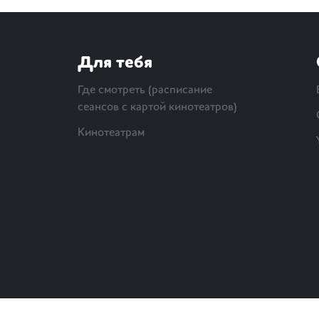
Для тебя
Где смотреть (расписание
сеансов с картой кинотеатров)
Кинотеатрам