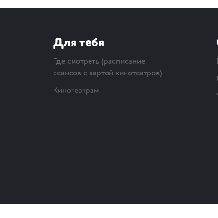
Для тебя
Где смотреть (расписание
сеансов с картой кинотеатров)
Кинотеатрам