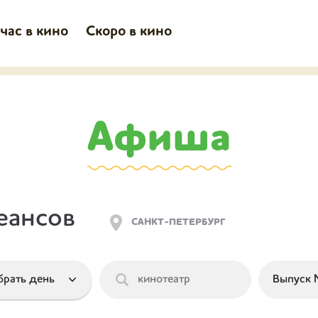
час в кино
Скоро в кино
Афиша
еансов