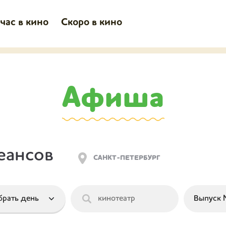
час в кино
Скоро в кино
Афиша
еансов