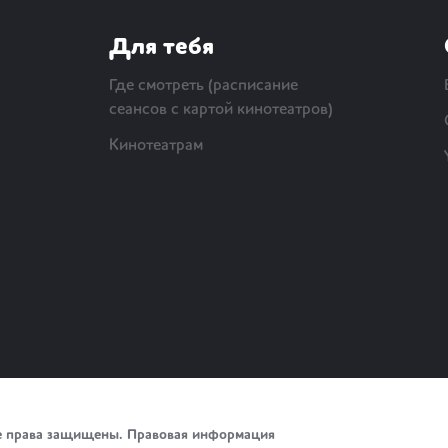
Для тебя
Где смотреть (расписание
сеансов с картой кинотеатров)
Кинотеатрам
е права защищены.
Правовая информация