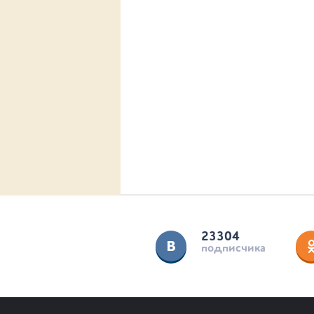
23304
подписчика