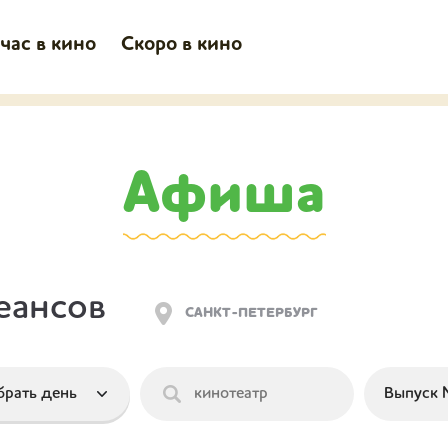
час в кино
Скоро в кино
Афиша
еансов