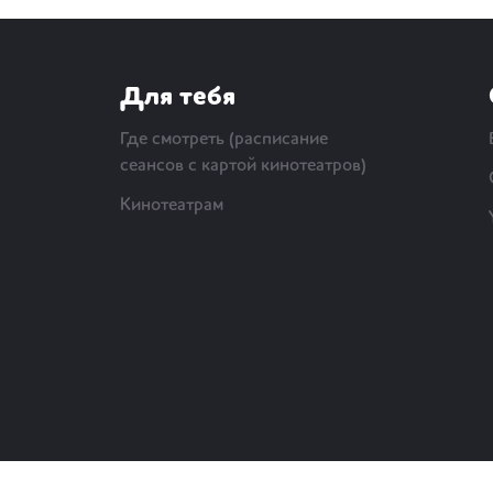
Для тебя
Где смотреть (расписание
сеансов с картой кинотеатров)
Кинотеатрам