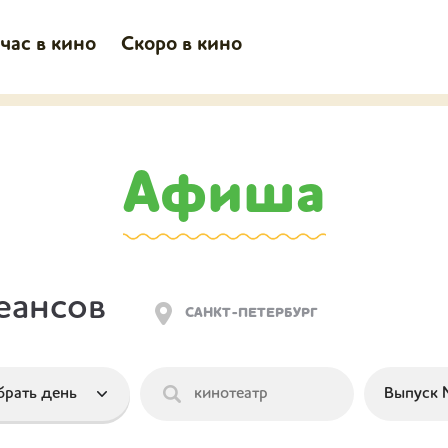
час в кино
Скоро в кино
Афиша
еансов