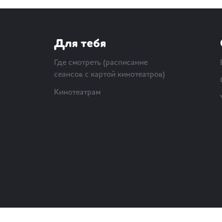
Для тебя
Где смотреть (расписание
сеансов с картой кинотеатров)
Кинотеатрам