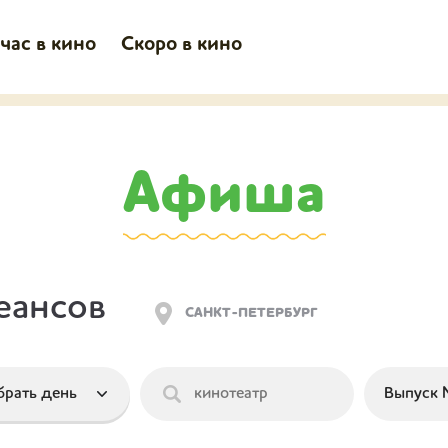
час в кино
Скоро в кино
Афиша
еансов