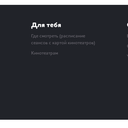
Для тебя
Где смотреть (расписание
сеансов с картой кинотеатров)
Кинотеатрам