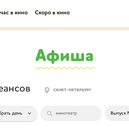
час в кино
Скоро в кино
Афиша
еансов