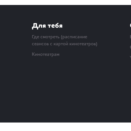
Для тебя
Где смотреть (расписание
сеансов с картой кинотеатров)
Кинотеатрам