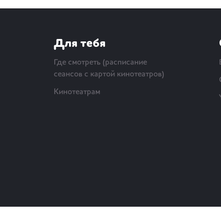
Для тебя
Где смотреть (расписание
сеансов с картой кинотеатров)
Кинотеатрам