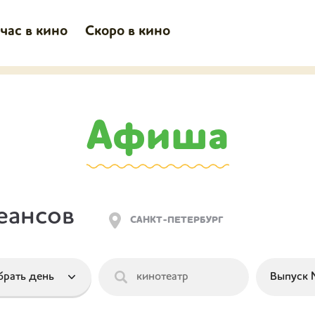
час в кино
Скоро в кино
Афиша
еансов