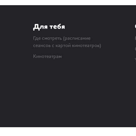
Для тебя
Где смотреть (расписание
сеансов с картой кинотеатров)
Кинотеатрам