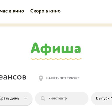
час в кино
Скоро в кино
Афиша
еансов