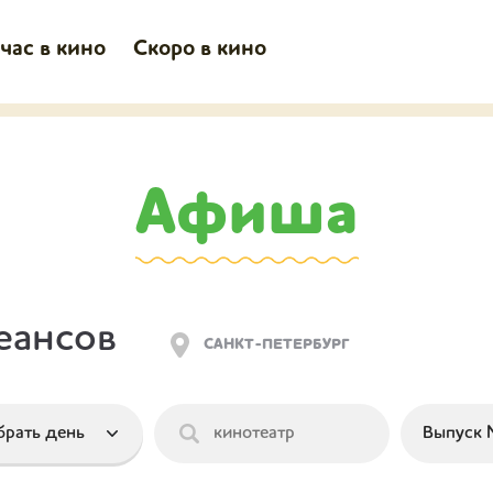
час в кино
Скоро в кино
Афиша
еансов