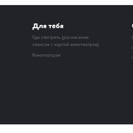
Для тебя
Где смотреть (расписание
сеансов с картой кинотеатров)
Кинотеатрам