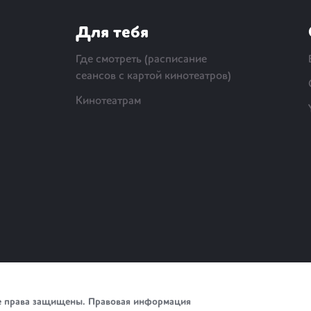
Для тебя
Где смотреть (расписание
сеансов с картой кинотеатров)
Кинотеатрам
е права защищены.
Правовая информация