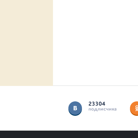
23304
подписчика