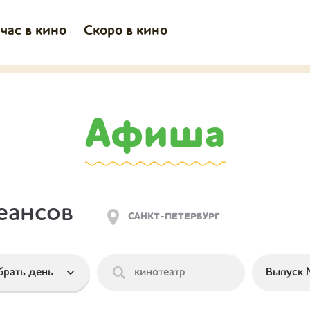
час в кино
Скоро в кино
Афиша
еансов